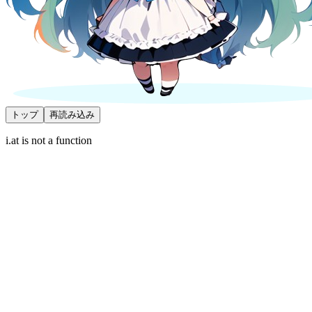
トップ
再読み込み
i.at is not a function