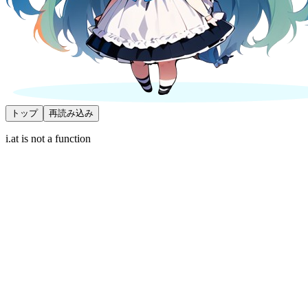
トップ
再読み込み
i.at is not a function