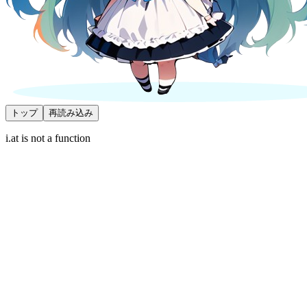
トップ
再読み込み
i.at is not a function