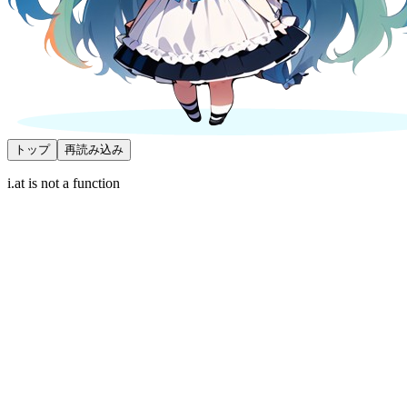
トップ
再読み込み
i.at is not a function