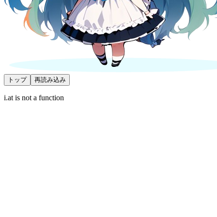
トップ
再読み込み
i.at is not a function