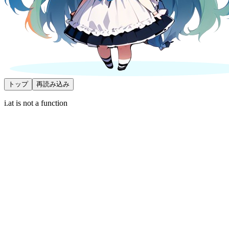
トップ
再読み込み
i.at is not a function