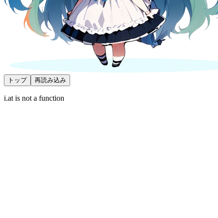
トップ
再読み込み
i.at is not a function