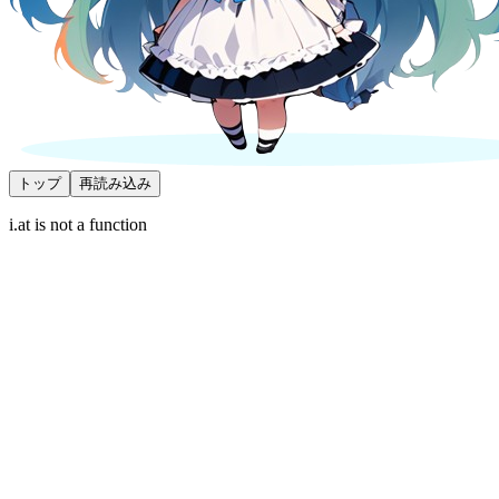
トップ
再読み込み
i.at is not a function