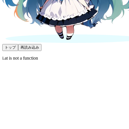
トップ
再読み込み
i.at is not a function