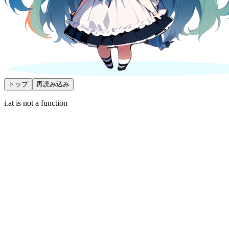
トップ
再読み込み
i.at is not a function