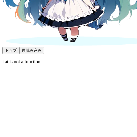
トップ
再読み込み
i.at is not a function