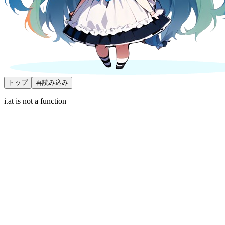
トップ
再読み込み
i.at is not a function