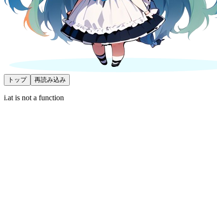
トップ
再読み込み
i.at is not a function