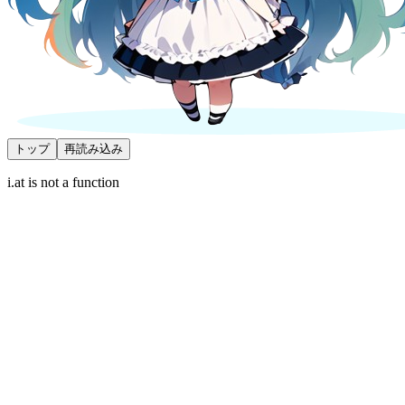
トップ
再読み込み
i.at is not a function