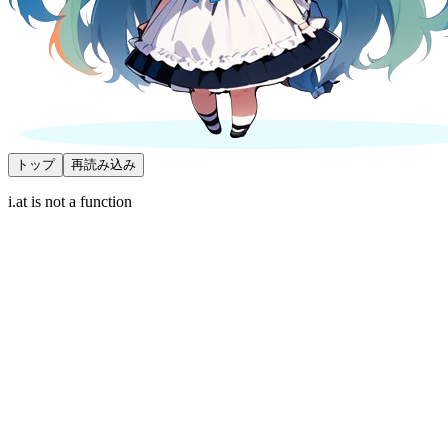
トップ
再読み込み
i.at is not a function