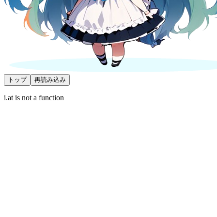
トップ
再読み込み
i.at is not a function