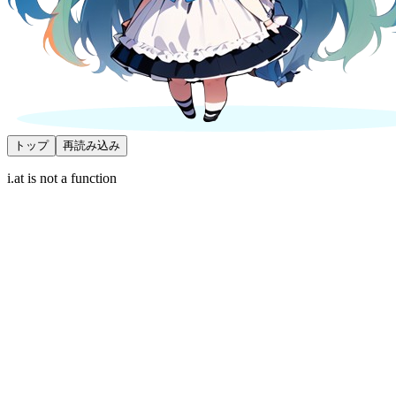
トップ
再読み込み
i.at is not a function