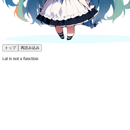
トップ
再読み込み
i.at is not a function