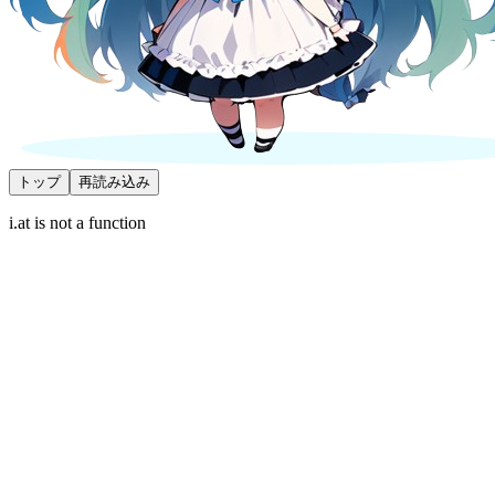
トップ
再読み込み
i.at is not a function