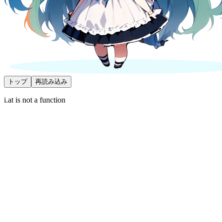
トップ
再読み込み
i.at is not a function