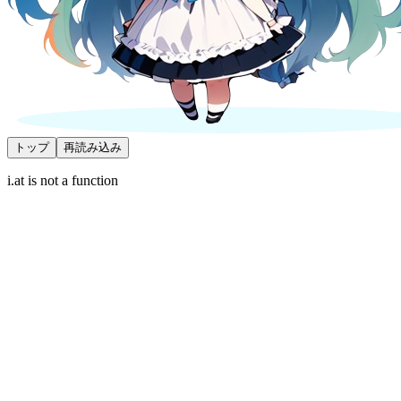
トップ
再読み込み
i.at is not a function