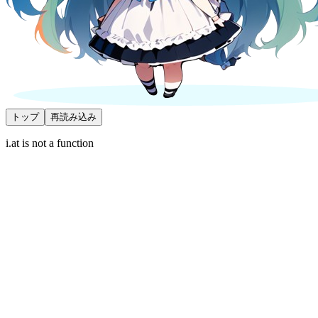
トップ
再読み込み
i.at is not a function