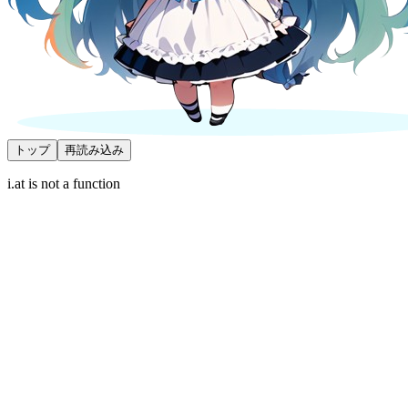
トップ
再読み込み
i.at is not a function