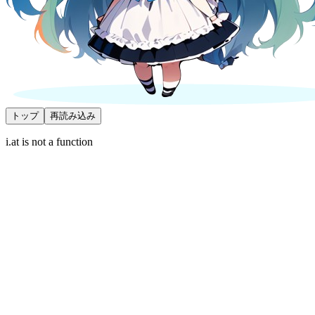
トップ
再読み込み
i.at is not a function