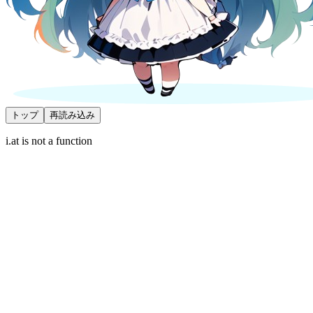
トップ
再読み込み
i.at is not a function