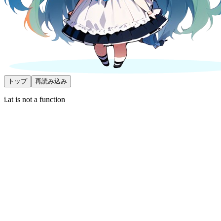
トップ
再読み込み
i.at is not a function