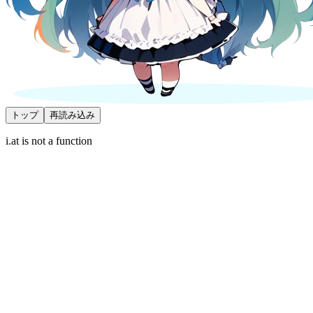
トップ
再読み込み
i.at is not a function