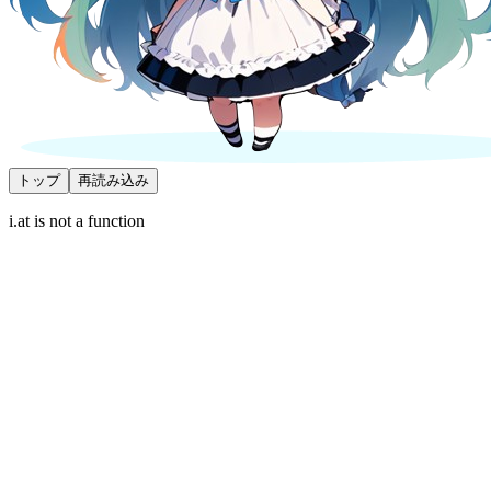
トップ
再読み込み
i.at is not a function