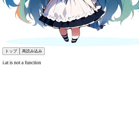
トップ
再読み込み
i.at is not a function