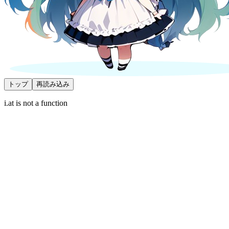
トップ
再読み込み
i.at is not a function