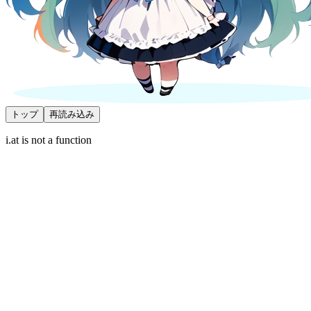
トップ
再読み込み
i.at is not a function