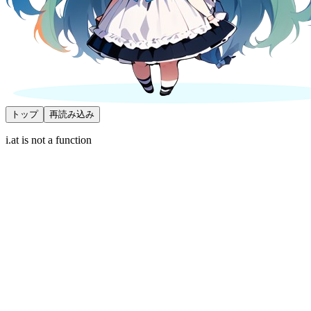
トップ
再読み込み
i.at is not a function