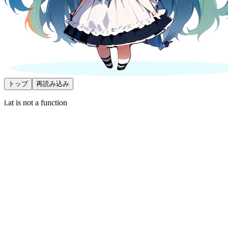
トップ
再読み込み
i.at is not a function