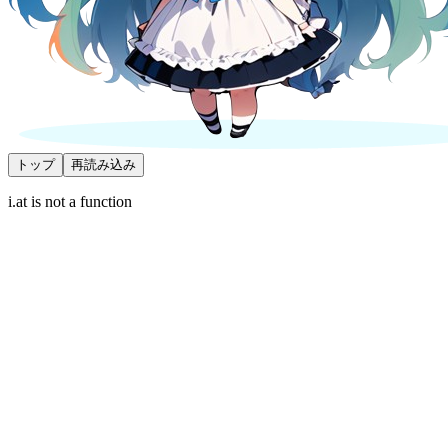
トップ
再読み込み
i.at is not a function