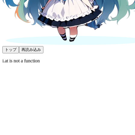
トップ
再読み込み
i.at is not a function