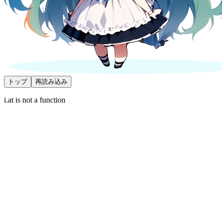
トップ
再読み込み
i.at is not a function