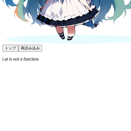
トップ
再読み込み
i.at is not a function