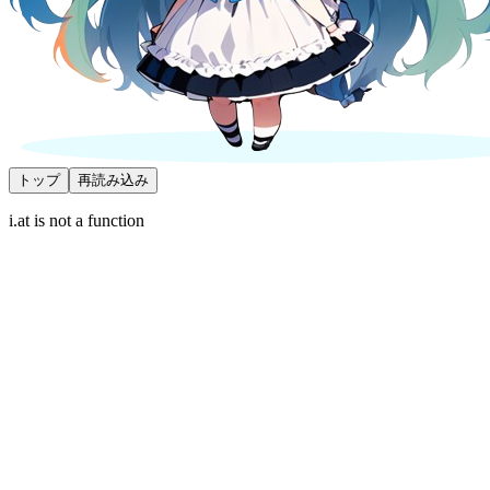
トップ
再読み込み
i.at is not a function