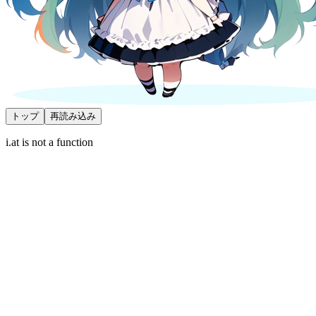
トップ
再読み込み
i.at is not a function