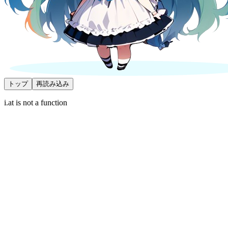
トップ
再読み込み
i.at is not a function