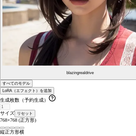
blazingrealdrive
すべてのモデル
LoRA（エフェクト）を追加
生成枚数（予約生成）
サイズ
リセット
768×768
(正方形)
縦
正方形
横