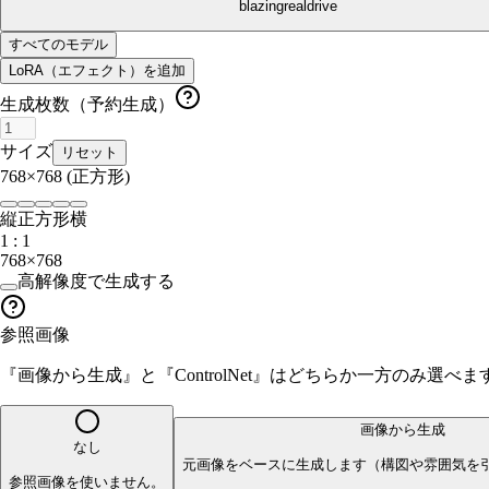
blazingrealdrive
すべてのモデル
LoRA（エフェクト）を追加
生成枚数（予約生成）
サイズ
リセット
768×768
(正方形)
縦
正方形
横
1 : 1
768×768
高解像度で生成する
参照画像
『画像から生成』と『ControlNet』はどちらか一方のみ選
画像から生成
なし
元画像をベースに生成します（構図や雰囲気を
参照画像を使いません。