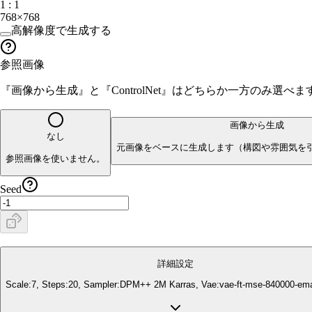
1 : 1
768×768
高解像度で生成する
参照画像
『画像から生成』と『ControlNet』はどちらか一方のみ選
画像から生成
なし
元画像をベースに生成します（構図や雰囲気を
参照画像を使いません。
Seed
詳細設定
Scale:
7
, Steps:
20
, Sampler:
DPM++ 2M Karras
, Vae:
vae-ft-mse-840000-em