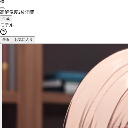
枚
高解像度
2枚消費
生成
モデル
最近
お気に入り