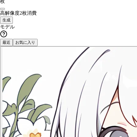
枚
高解像度
2枚消費
生成
モデル
最近
お気に入り