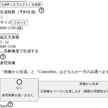
LoRA（エフェクト）を追加
生成枚数（予約生成）
サイズ
リセット
640×1536
(縦)
縦
正方形
横
5 : 12
640×1536
高解像度で生成する
参照画像
『画像から生成』と『ControlNet』はどちらか一方のみ選
画像から生成
なし
元画像をベースに生成します（構図や雰囲気を
参照画像を使いません。
Seed