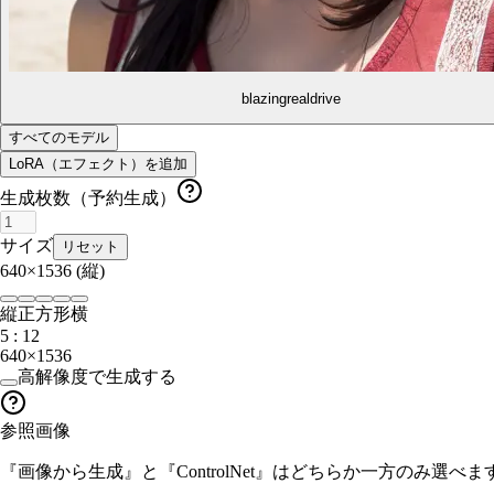
blazingrealdrive
すべてのモデル
LoRA（エフェクト）を追加
生成枚数（予約生成）
サイズ
リセット
640×1536
(縦)
縦
正方形
横
5 : 12
640×1536
高解像度で生成する
参照画像
『画像から生成』と『ControlNet』はどちらか一方のみ選