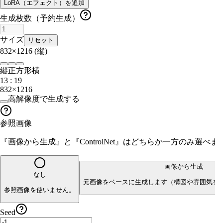
LoRA（エフェクト）を追加
生成枚数（予約生成）
サイズ
リセット
832×1216
(縦)
縦
正方形
横
13 : 19
832×1216
高解像度で生成する
参照画像
『画像から生成』と『ControlNet』はどちらか一方のみ選
画像から生成
なし
元画像をベースに生成します（構図や雰囲気を
参照画像を使いません。
Seed