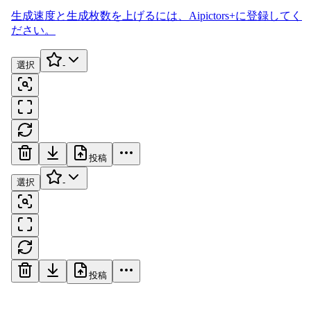
生成速度と生成枚数を上げるには、
Aipictors+
に登録してく
ださい。
選択
-
投稿
選択
-
投稿