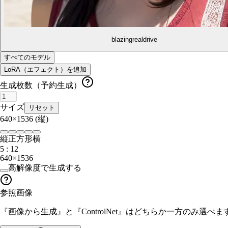
blazingrealdrive
すべてのモデル
LoRA（エフェクト）を追加
生成枚数（予約生成）
サイズ
リセット
640×1536
(縦)
縦
正方形
横
5 : 12
640×1536
高解像度で生成する
参照画像
『画像から生成』と『ControlNet』はどちらか一方のみ選