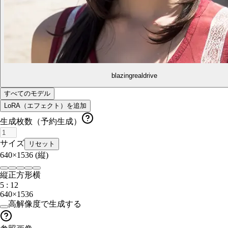
blazingrealdrive
すべてのモデル
LoRA（エフェクト）を追加
生成枚数（予約生成）
サイズ
リセット
640×1536
(縦)
縦
正方形
横
5 : 12
640×1536
高解像度で生成する