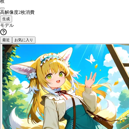
枚
高解像度
2枚消費
生成
モデル
最近
お気に入り