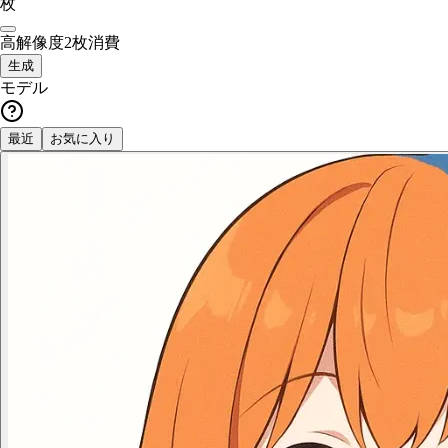
枚
高解像度
2枚消費
生成
モデル
最近
お気に入り