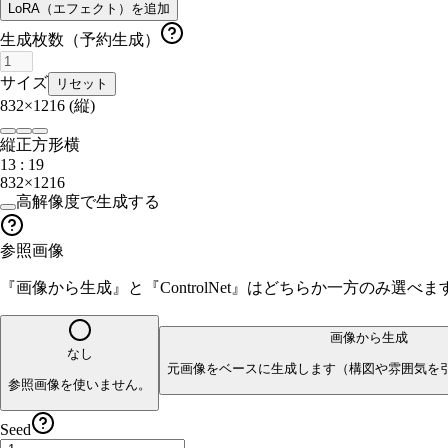
LoRA（エフェクト）を追加
生成枚数（予約生成）
サイズ
リセット
832×1216
(縦)
縦
正方形
横
13 : 19
832×1216
高解像度で生成する
参照画像
『画像から生成』と『ControlNet』はどちらか一方のみ選
画像から生成
なし
元画像をベースに生成します（構図や雰囲気を
参照画像を使いません。
Seed