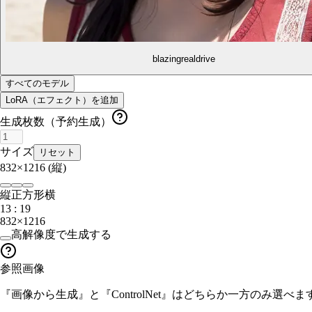
blazingrealdrive
すべてのモデル
LoRA（エフェクト）を追加
生成枚数（予約生成）
サイズ
リセット
832×1216
(縦)
縦
正方形
横
13 : 19
832×1216
高解像度で生成する
参照画像
『画像から生成』と『ControlNet』はどちらか一方のみ選