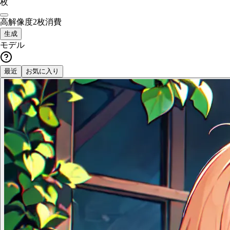
枚
高解像度
2枚消費
生成
モデル
最近
お気に入り