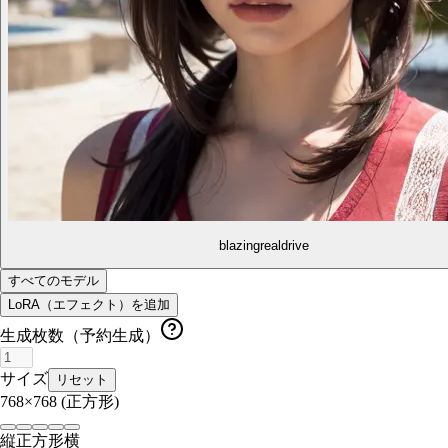
blazingrealdrive
すべてのモデル
LoRA（エフェクト）を追加
生成枚数（予約生成）
サイズ
リセット
768×768
(正方形)
縦
正方形
横