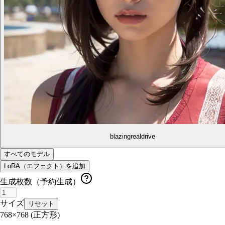
blazingrealdrive
すべてのモデル
LoRA（エフェクト）を追加
生成枚数（予約生成）
サイズ
リセット
768×768
(正方形)