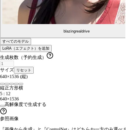
blazingrealdrive
すべてのモデル
LoRA（エフェクト）を追加
生成枚数（予約生成）
サイズ
リセット
640×1536
(縦)
縦
正方形
横
5 : 12
640×1536
高解像度で生成する
参照画像
『画像から生成』と『ControlNet』はどちらか一方のみ選