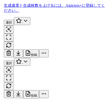
生成速度と生成枚数を上げるには、
Aipictors+
に登録してく
ださい。
選択
-
投稿
選択
-
投稿