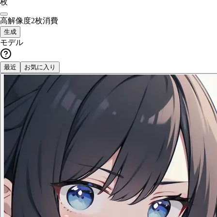
枚
高解像度
2枚消費
生成
モデル
最近
お気に入り