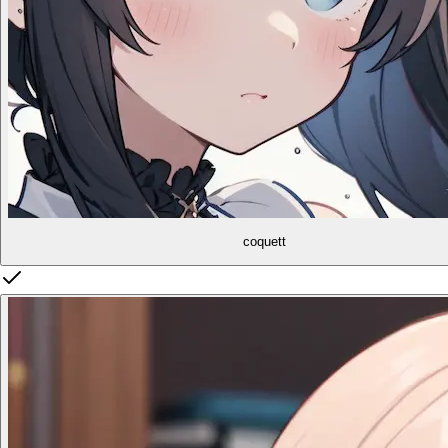
coquett