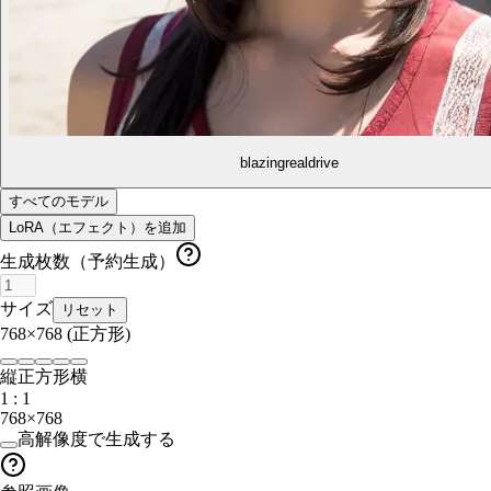
blazingrealdrive
すべてのモデル
LoRA（エフェクト）を追加
生成枚数（予約生成）
サイズ
リセット
768×768
(正方形)
縦
正方形
横
1 : 1
768×768
高解像度で生成する