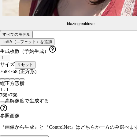
blazingrealdrive
すべてのモデル
LoRA（エフェクト）を追加
生成枚数（予約生成）
サイズ
リセット
768×768
(正方形)
縦
正方形
横
1 : 1
768×768
高解像度で生成する
参照画像
『画像から生成』と『ControlNet』はどちらか一方のみ選