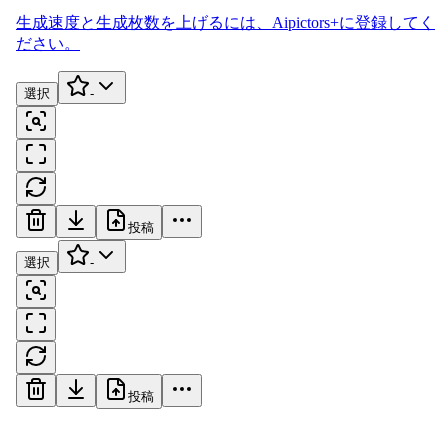
生成速度と生成枚数を上げるには、
Aipictors+
に登録してく
ださい。
選択
-
投稿
選択
-
投稿