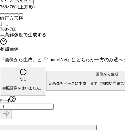
サイズ
リセット
768×768
(正方形)
縦
正方形
横
1 : 1
768×768
高解像度で生成する
参照画像
『画像から生成』と『ControlNet』はどちらか一方のみ選
画像から生成
なし
元画像をベースに生成します（構図や雰囲気を
参照画像を使いません。
Seed