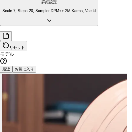
詳細設定
Scale:
7
, Steps:
20
, Sampler:
DPM++ 2M Karras
, Vae:
kl
リセット
モデル
最近
お気に入り