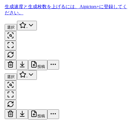
生成速度と生成枚数を上げるには、
Aipictors+
に登録してく
ださい。
選択
-
投稿
選択
-
投稿